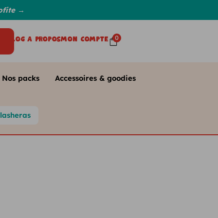
fite
→
0
Blog
A propos
Mon compte
Nos packs
Accessoires & goodies
lasheras