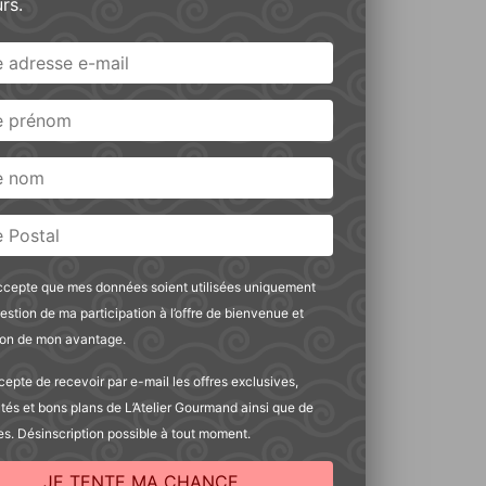
rs.
ccepte que mes données soient utilisées uniquement
gestion de ma participation à l’offre de bienvenue et
ution de mon avantage.
cepte de recevoir par e-mail les offres exclusives,
és et bons plans de L’Atelier Gourmand ainsi que de
Cône Surprise Pat’
ales. Désinscription possible à tout moment.
Patrouille – Fizzy
6,90
€
JE TENTE MA CHANCE