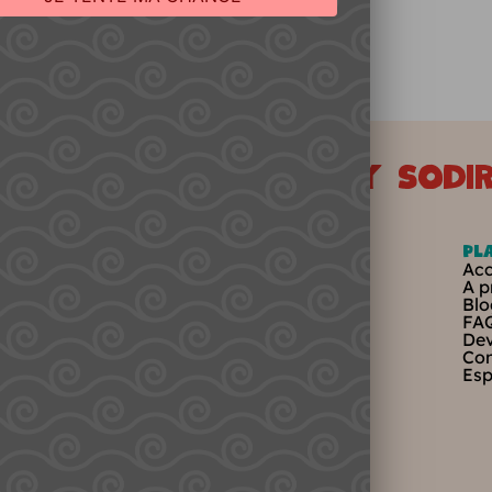
Ajouter Au Panier
'Atelier Gourmand by Sodir
Catégories
Pl
Coffrets évènements
Acc
Personnalisation
A p
Supports et goodies
Blo
Animations
FA
Entreprise et cadeaux d’affaires
Dev
Con
Esp