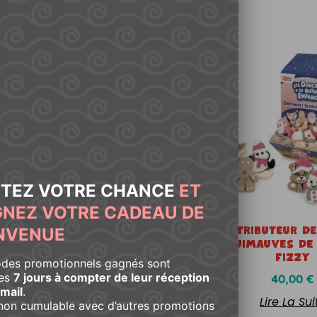
TEZ VOTRE CHANCE
ET
NEZ VOTRE CADEAU DE
Ginger Friends – Fizzy
Distributeur De
NVENUE
Guimauves De
13,50
€
Fizzy
odes promotionnels gagnés sont
les
7 jours à compter de leur réception
40,00
€
mail
.
Ajouter Au Panier
Lire La Sui
non cumulable avec d’autres promotions