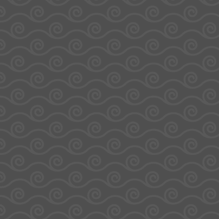
🌿 Déc
🏖️ Vacances
Nouveautés
Bons
Haribo
Accueil
/
Confiseries
/ Héros & Jouets
Héros & Jouets