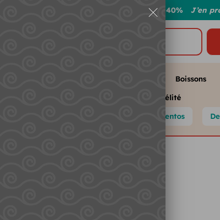
ouvrez notre sélection anti-gaspi : jusqu’à -40%
J’en pro
 plans
Anti-gaspi 💚
Nos produits
Boissons
Ateliers et divertissements
Fidélité
Chupa Chups
Hollywood
Mentos
De