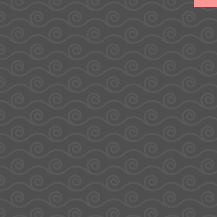
L
Adresse
34 rue Pierre Aubert
ZI Chaudron 97490 Sainte-Clotilde
Île de La Réunion
0262 30 10 81
E-mail :
contact@lateliergourmandbysodirel.re