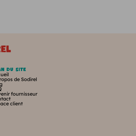
el
an du site
ueil
ropos de Sodirel
g
Q
enir fournisseur
tact
ace client