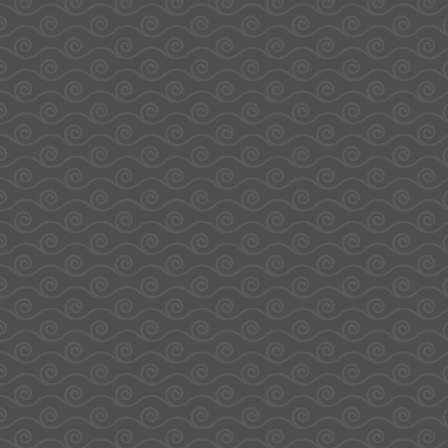
Entreprise et
Devenir
97490 Sainte-
cadeaux
fournisseur
d’affaires
Contact
Espace client
Clotilde
Île de La
Réunion
0262 30 10 81
E-mail :
contact@lateliergourmandbysodirel.re
Pour votre santé, pratiquez une activité régulière.