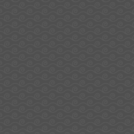
Mini Frites 30 Mini-
Starmint Menthe 750g –
Sachets – Haribo
Haribo
29,00
€
19,90
€
Ajouter au panier
Ajouter au panier
L'Atelier Gourmand by
Sodirel
Adresse
Catégories
Plan du
Coffrets
site
34 rue Pierre
évènements
Accueil
Personnalisation
A propos de
Aubert
Supports et
Sodirel
goodies
Blog
ZI Chaudron
Animations
FAQ