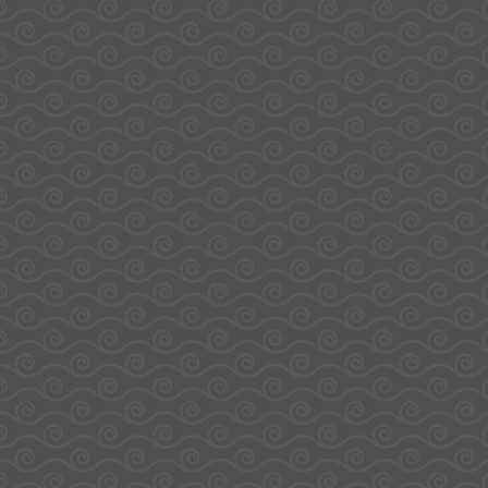
Bonbon Pizza XXL – Fizzy
Cola 30 Mini-Sachets –
Haribo
15,60
€
29,00
€
Ajouter au panier
Ajouter au panier