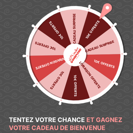
🌿 Découvrez notre sélection anti-gaspi : jusqu’à -40%
J’en
profite
→
CADEAU SURPRISE
10€ OFFERTS
10€ OFFERTS
Mon compte
CADEAU SURPRISE
10€ OFFERTS
LIVRAISON OFFERTE
10€ OFFERTS
LIVRAISON OFFERTE
10€ OFFERTS
10€ OFFERTS
TENTEZ VOTRE CHANCE
ET GAGNEZ
VOTRE CADEAU DE BIENVENUE