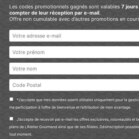
Les codes promotionnels gagnés sont valables
7 jours
compter de leur réception par e-mail
.
Offre non cumulable avec d’autres promotions en cours
Accueil
/
Tous nos produits
/ Pack Masques Halloween –
Lot de 4 Masques Enfants 🎃
Pack Masques
Halloween – Lot
de 4 Masques
Enfants 🎃
*J’accepte que mes données soient utilisées uniquement pour la gesti
ma participation à l’offre de bienvenue et l’attribution de mon avantage.
3,90
€
Un lot de 4 masques rigolos et effrayants pour enfants,
J’accepte de recevoir par e-mail les offres exclusives, nouveautés et 
idéal pour se déguiser et fêter Halloween en s’amusant 👻.
plans de L’Atelier Gourmand ainsi que de ses filiales. Désinscription possibl
tout moment.
En stock