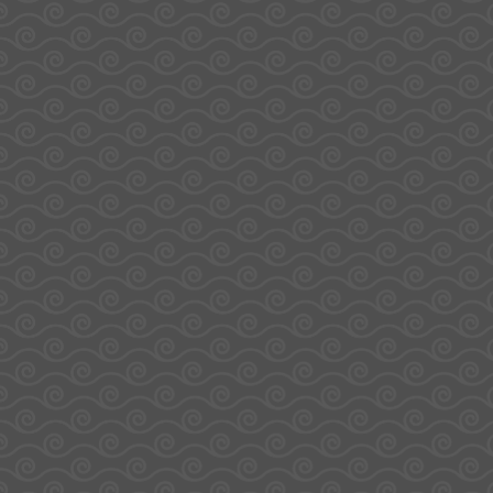
www.mangerbouger.fr
Mentions
Politique de
CGV
CGU
Site réalisé par La
légales
confidentialité
Casquette Digitale - Tous
droits réservés - Sodirel©
2025
Gérer le consentement
Pour offrir les meilleures expériences, nous utilisons des technologies telles 
cookies pour stocker et/ou accéder aux informations des appareils. Le fait de
consentir à ces technologies nous permettra de traiter des données telles que
comportement de navigation ou les ID uniques sur ce site. Le fait de ne pas
consentir ou de retirer son consentement peut avoir un effet négatif sur cert
caractéristiques et fonctions.
Accepter