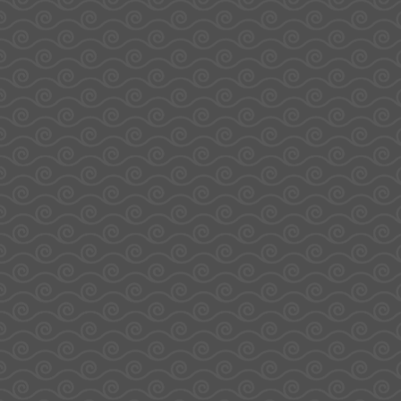
transforment chaque déguisement en un véritable
succès.
✔️ 4 modèles assortis pour varier les looks
✔️ Confortables et faciles à porter pour les
enfants
✔️ Accessoire incontournable pour Halloween,
fête ou anniversaire à thème
De quoi amuser petits monstres et apprentis
sorciers le temps d’une soirée ensorcelante ✨🕷️.
Produits similaires