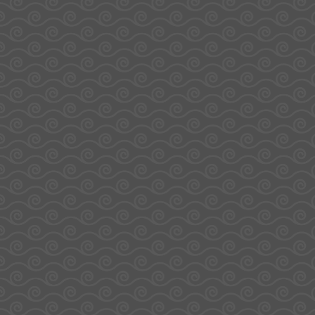
Adresse
Catégories
Plan du
Coffrets
site
34 rue Pierre
évènements
Accueil
Personnalisation
A propos de
Aubert
Supports et
Sodirel
goodies
Blog
ZI Chaudron
Animations
FAQ
Entreprise et
Devenir
97490 Sainte-
cadeaux
fournisseur
d’affaires
Contact
Espace client
Clotilde
Île de La
Réunion
0262 30 10 81
E-mail :
contact@lateliergourmandbysodirel.re