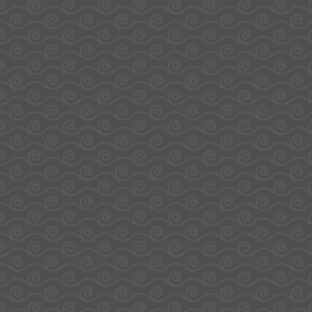
Ajouter Au Panier
Ajouter Au Panier
MADS Fruits 115g
MADS Fruits
– Chupa Chups
Rouges 115g –
Chupa Chups
4,74
€
4,74
€
Ajouter Au Panier
Ajouter Au Panier