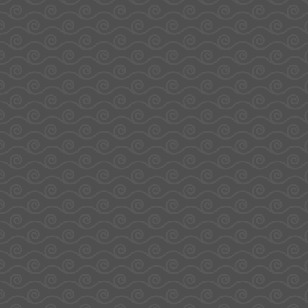
Boîte Carton
Playlist 60
Sucettes XXL
Bubble Gum –
Chupa Chups
42,15
€
Ajouter Au Panier
L'Atelier Gourmand by
Sodirel