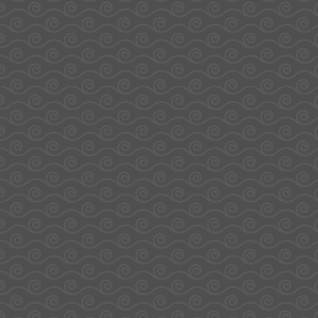
Pour votre santé, pratiquez une activité régulière.
www.mangerbouger.fr
Mentions
Politique de
CGV
CGU
Site réalisé par La
légales
confidentialité
Casquette Digitale - Tous
droits réservés - Sodirel©
2025
Gérer le consentement
Pour offrir les meilleures expériences, nous utilisons des technologies telles 
cookies pour stocker et/ou accéder aux informations des appareils. Le fait de
consentir à ces technologies nous permettra de traiter des données telles que