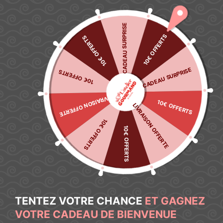
🌿 Découvrez notre sélection anti-gaspi : jusqu’à -40%
J’en
profite
→
CADEAU SURPRISE
10€ OFFERTS
10€ OFFERTS
Mon compte
CADEAU SURPRISE
10€ OFFERTS
LIVRAISON OFFERTE
10€ OFFERTS
LIVRAISON OFFERTE
10€ OFFERTS
10€ OFFERTS
Accueil
/
Confiseries
/
Marques
/ Chupa Chups
Chupa Chups
TENTEZ VOTRE CHANCE
ET GAGNEZ
VOTRE CADEAU DE BIENVENUE