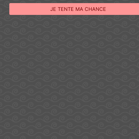
JE TENTE MA CHANCE
[Anti-Gaspi]
[Anti-Gaspi]
Bonbons Sucettes
Sachet The Best
Mini Assortiment
Of 16 Sucettes –
– Chupa Chups
Chupa Chups
5,37
€
5,37
€
3,76
€
3,76
€
Ajouter Au Panier
Ajouter Au Panier
MADS Fruits 45g –
Sachet Milky 16