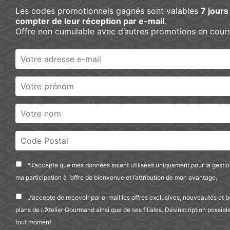
Les codes promotionnels gagnés sont valables
7 jours
Trier par
compter de leur réception par e-mail
.
Sort Products
Offre non cumulable avec d’autres promotions en cours
Prix
Catégories de produit
Anti-gaspi
Bons Plans
Promotion
Chupa Chups
Colorants naturels
En promo
Composition
Confiseries
FILTRER
EFFACER
Couleurs
Marques
Multicolore
Anti-
Anti-
Nouveautés
*J’accepte que mes données soient utilisées uniquement pour la gesti
Sucettes
gaspi
gaspi
ma participation à l’offre de bienvenue et l’attribution de mon avantage.
Tous nos produits
Type
Vacances 974
J’accepte de recevoir par e-mail les offres exclusives, nouveautés et 
Veggie
plans de L’Atelier Gourmand ainsi que de ses filiales. Désinscription possibl
tout moment.