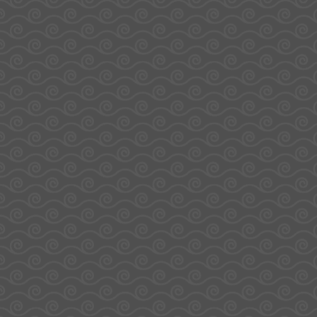
Chupa Chups
Sucettes – Chupa
Chups
2,19
€
5,37
€
Ajouter Au Panier
Ajouter Au Panier
Sachet Fruit 16
Sachet The Best
Sucettes – Chupa
Of 16 Sucettes –
Chups
Chupa Chups
5,37
€
5,37
€