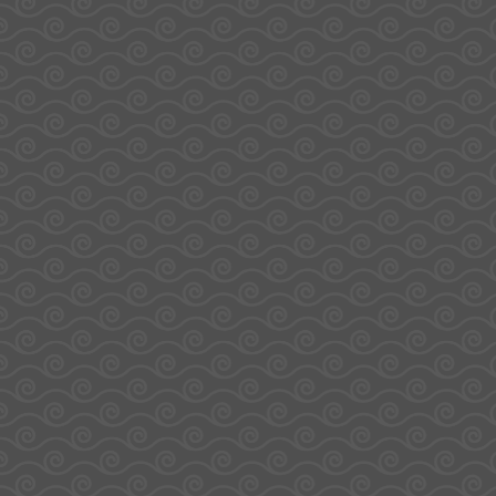
Orangina Pik 30 Mini-
Cola Géant – Fizzy
Sachets – Haribo
36,00
€
33,00
€
Ajouter au panier
Ajouter au panier
L'Atelier Gourmand by
Sodirel
Adresse
Catégories
Plan du