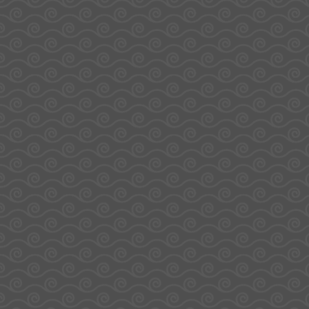
Pour votre santé, pratiquez une activité régulière.
www.mangerbouger.fr
Mentions
Politique de
CGV
CGU
Site réalisé par La
légales
confidentialité
Casquette Digitale - Tous
droits réservés - Sodirel©
2025
Gérer le consentement
Pour offrir les meilleures expériences, nous utilisons des technologies telles 