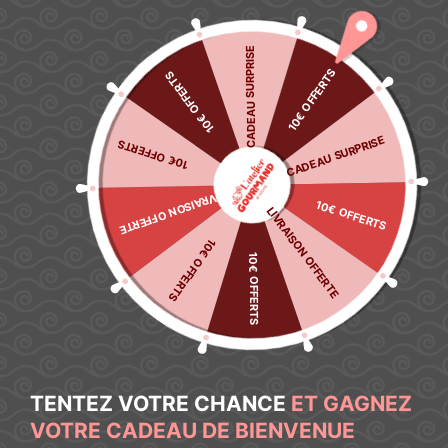
🌿 Découvrez notre sélection anti-gaspi : jusqu’à -40%
J’en
profite
→
CADEAU SURPRISE
10€ OFFERTS
10€ OFFERTS
Mon compte
CADEAU SURPRISE
10€ OFFERTS
LIVRAISON OFFERTE
10€ OFFERTS
LIVRAISON OFFERTE
10€ OFFERTS
10€ OFFERTS
TENTEZ VOTRE CHANCE
ET GAGNEZ
VOTRE CADEAU DE BIENVENUE