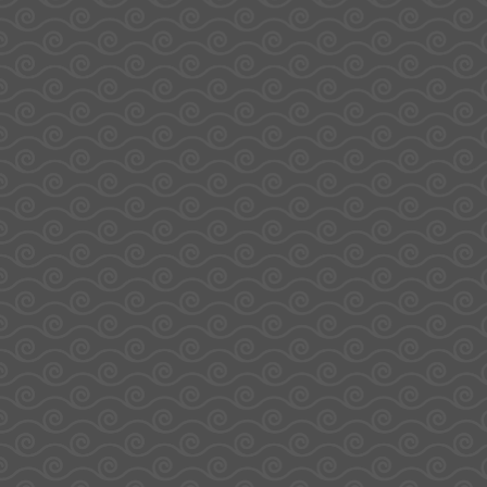
Anti-
gaspi
Miami Pik 30 Mini-
[Anti-gaspi] Confiserie
Sachets – Haribo
lunch bag – Fizzy
29,00
€
3,44
€
2,06
€
Ajouter au panier
Ajouter au panier