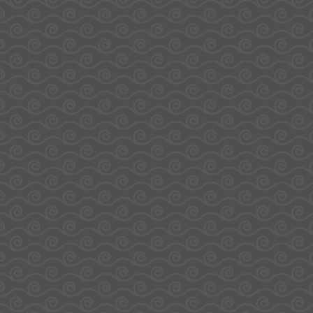
Chaque box renferme une
sélection aléatoire de
confiseries
: bonbons, gourmandises acidulées,
douceurs fruitées… une composition qui change
selon les arrivages, pour un effet surprise garanti !
🎉
Avec sa
valeur marchande minimale de 19 €
,
cette box offre un excellent rapport plaisir/prix.
Parfaite pour :
se faire un petit plaisir,
surprendre un proche,
offrir un cadeau fun et gourmand sans se
tromper.
Chaque ouverture est une découverte… et un
sourire assuré 😊