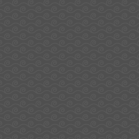
Informations complémentaires :
Visuels non contractuels
Sélection variable selon les stocks
Peut contenir des traces d’allergènes (gluten,
lait, œufs, soja, arachides, fruits à coque…)
Ne convient pas aux enfants de moins de 3
ans
Pour votre santé, évitez de manger trop gras,
trop sucré, trop salé.
www.mangerbouger.fr
Produits similaires