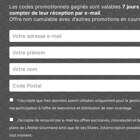
Les codes promotionnels gagnés sont valables
7 jours
compter de leur réception par e-mail
.
Offre non cumulable avec d’autres promotions en cours
*J’accepte que mes données soient utilisées uniquement pour la gesti
ma participation à l’offre de bienvenue et l’attribution de mon avantage.
Accueil
/
Confiseries
/
Coffret
/
Autres
/ Box Surprise
J’accepte de recevoir par e-mail les offres exclusives, nouveautés et 
Box Surprise
plans de L’Atelier Gourmand ainsi que de ses filiales. Désinscription possibl
tout moment.
9,90
€