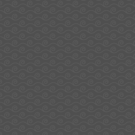
Coffrets
site
34 rue Pierre
évènements
Accueil
Personnalisation
A propos de
Aubert
Supports et
Sodirel
goodies
Blog
ZI Chaudron
Animations
FAQ
Entreprise et
Devenir
97490 Sainte-
cadeaux
fournisseur
d’affaires
Contact
Espace client
Clotilde
Île de La
Réunion
0262 30 10 81
E-mail :
contact@lateliergourmandbysodirel.re